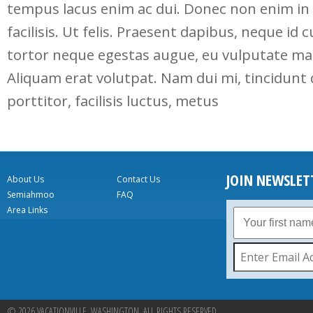
tempus lacus enim ac dui. Donec non enim in 
facilisis. Ut felis. Praesent dapibus, neque id 
tortor neque egestas augue, eu vulputate ma
Aliquam erat volutpat. Nam dui mi, tincidunt
porttitor, facilisis luctus, metus
JOIN NEWSLET
About Us
Contact Us
Semiahmoo
FAQ
Area Links
© 2026 VACATIONVILLE, WASHINGTON. ALL RIGHTS RESERVED.